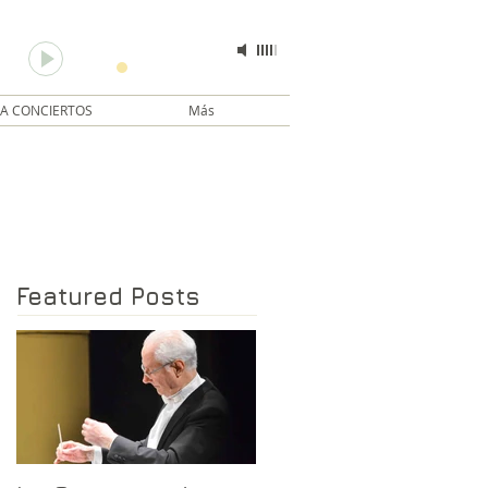
La transfiguración de la libélula
-
Sergio Berchenko
00:00
00:00
A CONCIERTOS
Más
Featured Posts