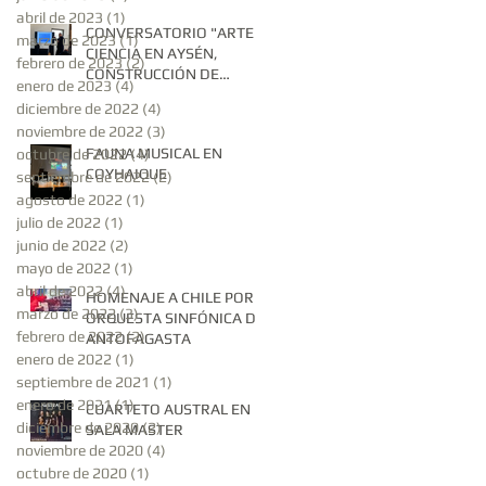
abril de 2023
(1)
1 entrada
CONVERSATORIO "ARTE Y
marzo de 2023
(1)
1 entrada
CIENCIA EN AYSÉN,
febrero de 2023
(2)
2 entradas
CONSTRUCCIÓN DE
enero de 2023
(4)
4 entradas
SABERES EN EL SUR
diciembre de 2022
(4)
4 entradas
AUSTRAL"
noviembre de 2022
(3)
3 entradas
FAUNA MUSICAL EN
octubre de 2022
(4)
4 entradas
COYHAIQUE
septiembre de 2022
(2)
2 entradas
agosto de 2022
(1)
1 entrada
julio de 2022
(1)
1 entrada
junio de 2022
(2)
2 entradas
mayo de 2022
(1)
1 entrada
abril de 2022
(4)
4 entradas
HOMENAJE A CHILE POR
marzo de 2022
(3)
3 entradas
ORQUESTA SINFÓNICA DE
febrero de 2022
(2)
2 entradas
ANTOFAGASTA
enero de 2022
(1)
1 entrada
septiembre de 2021
(1)
1 entrada
enero de 2021
(1)
1 entrada
CUARTETO AUSTRAL EN
diciembre de 2020
(2)
2 entradas
SALA MASTER
noviembre de 2020
(4)
4 entradas
octubre de 2020
(1)
1 entrada