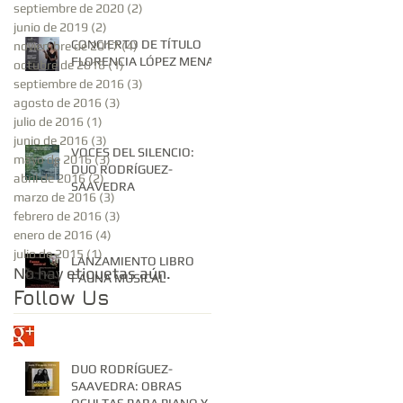
septiembre de 2020
(2)
2 entradas
junio de 2019
(2)
2 entradas
CONCIERTO DE TÍTULO
noviembre de 2017
(4)
4 entradas
FLORENCIA LÓPEZ MENA
octubre de 2016
(1)
1 entrada
septiembre de 2016
(3)
3 entradas
agosto de 2016
(3)
3 entradas
julio de 2016
(1)
1 entrada
junio de 2016
(3)
3 entradas
VOCES DEL SILENCIO:
mayo de 2016
(3)
3 entradas
DUO RODRÍGUEZ-
abril de 2016
(2)
2 entradas
SAAVEDRA
marzo de 2016
(3)
3 entradas
febrero de 2016
(3)
3 entradas
enero de 2016
(4)
4 entradas
julio de 2015
(1)
1 entrada
LANZAMIENTO LIBRO
No hay etiquetas aún.
FAUNA MUSICAL
Follow Us
DUO RODRÍGUEZ-
SAAVEDRA: OBRAS
OCULTAS PARA PIANO Y