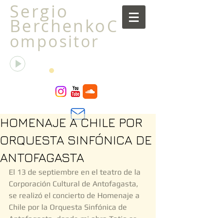
Sergio
Berchenko
C
ompositor
La transfiguración de la libélula
Sergio Berchenko
00:00
00:00
HOMENAJE A CHILE POR
ORQUESTA SINFÓNICA DE
ANTOFAGASTA
El 13 de septiembre en el teatro de la 
Corporación Cultural de Antofagasta, 
se realizó el concierto de Homenaje a 
Chile por la Orquesta Sinfónica de 