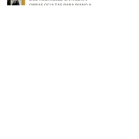
OBRAS OCULTAS PARA PIANO Y
CLARINETE.
Archiv
e
octubre de 2023
(4)
4 entradas
septiembre de 2023
(2)
2 entradas
agosto de 2023
(6)
6 entradas
julio de 2023
(5)
5 entradas
junio de 2023
(4)
4 entradas
abril de 2023
(1)
1 entrada
marzo de 2023
(1)
1 entrada
febrero de 2023
(2)
2 entradas
enero de 2023
(4)
4 entradas
diciembre de 2022
(4)
4 entradas
noviembre de 2022
(3)
3 entradas
octubre de 2022
(4)
4 entradas