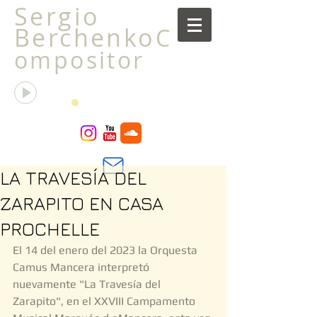
Sergio
Berchenko
C
ompositor
La transfiguración de la libélula
Sergio Berchenko
00:00
00:00
LA TRAVESÍA DEL
ZARAPITO EN CASA
PROCHELLE
El 14 del enero del 2023 la Orquesta 
Camus Mancera interpretó 
nuevamente "La Travesía del 
Zarapito", en el XXVIII Campamento 