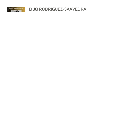
DUO RODRÍGUEZ-SAAVEDRA:
OBRAS OCULTAS PARA PIANO Y
CLARINETE.
Archiv
e
octubre de 2023
(4)
4 entradas
septiembre de 2023
(2)
2 entradas
agosto de 2023
(6)
6 entradas
julio de 2023
(5)
5 entradas
junio de 2023
(4)
4 entradas
abril de 2023
(1)
1 entrada
marzo de 2023
(1)
1 entrada
febrero de 2023
(2)
2 entradas
enero de 2023
(4)
4 entradas
diciembre de 2022
(4)
4 entradas
noviembre de 2022
(3)
3 entradas