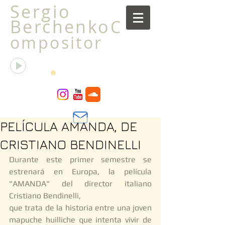
Sergio
Berchenko
C
ompositor
La transfiguración de la libélula
Sergio Berchenko
00:00
00:00
PELÍCULA AMANDA, DE
CRISTIANO BENDINELLI
Durante este primer semestre se 
estrenará en Europa, la película 
"AMANDA" del director italiano 
Cristiano Bendinelli, 
que trata de la historia entre una joven 
mapuche huilliche que intenta vivir de 