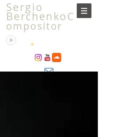
Sergio
Berchenko
C
ompositor
La transfiguración de la libélula
Sergio Berchenko
00:00
00:00