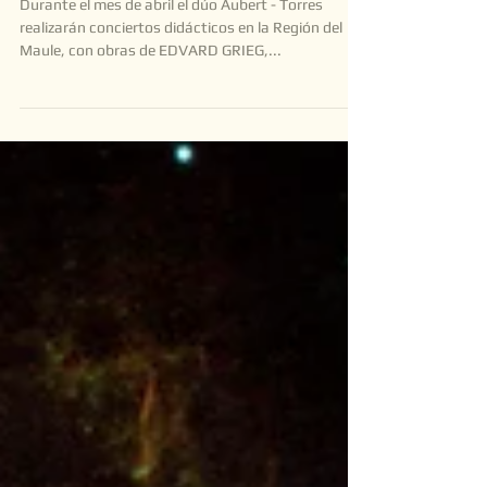
(violín) & A
Durante el mes de abril el dúo Aubert - Torres
realizarán conciertos didácticos en la Región del
Maule, con obras de EDVARD GRIEG,...