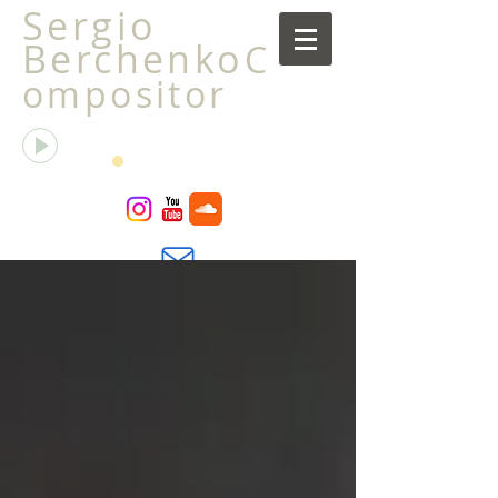
Sergio
Berchenko
C
ompositor
La transfiguración de la libélula
Sergio Berchenko
00:00
00:00