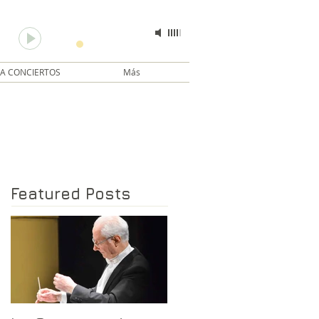
La transfiguración de la libélula
-
Sergio Berchenko
00:00
00:00
A CONCIERTOS
Más
Featured Posts