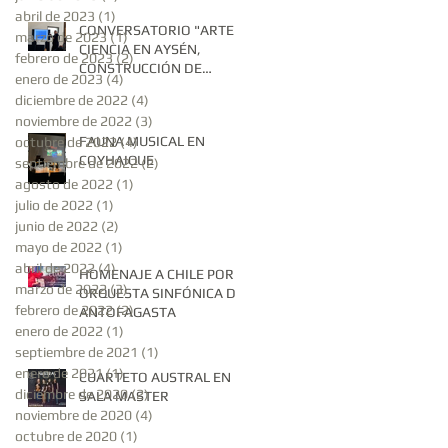
abril de 2023
(1)
1 entrada
CONVERSATORIO "ARTE Y
marzo de 2023
(1)
1 entrada
CIENCIA EN AYSÉN,
febrero de 2023
(2)
2 entradas
CONSTRUCCIÓN DE
enero de 2023
(4)
4 entradas
SABERES EN EL SUR
diciembre de 2022
(4)
4 entradas
AUSTRAL"
noviembre de 2022
(3)
3 entradas
FAUNA MUSICAL EN
octubre de 2022
(4)
4 entradas
COYHAIQUE
septiembre de 2022
(2)
2 entradas
agosto de 2022
(1)
1 entrada
julio de 2022
(1)
1 entrada
junio de 2022
(2)
2 entradas
mayo de 2022
(1)
1 entrada
abril de 2022
(4)
4 entradas
HOMENAJE A CHILE POR
marzo de 2022
(3)
3 entradas
ORQUESTA SINFÓNICA DE
febrero de 2022
(2)
2 entradas
ANTOFAGASTA
enero de 2022
(1)
1 entrada
septiembre de 2021
(1)
1 entrada
enero de 2021
(1)
1 entrada
CUARTETO AUSTRAL EN
diciembre de 2020
(2)
2 entradas
SALA MASTER
noviembre de 2020
(4)
4 entradas
octubre de 2020
(1)
1 entrada