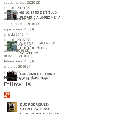
septiembre de 2020
(2)
2 entradas
junio de 2019
(2)
2 entradas
CONCIERTO DE TÍTULO
noviembre de 2017
(4)
4 entradas
FLORENCIA LÓPEZ MENA
octubre de 2016
(1)
1 entrada
septiembre de 2016
(3)
3 entradas
agosto de 2016
(3)
3 entradas
julio de 2016
(1)
1 entrada
junio de 2016
(3)
3 entradas
VOCES DEL SILENCIO:
mayo de 2016
(3)
3 entradas
DUO RODRÍGUEZ-
abril de 2016
(2)
2 entradas
SAAVEDRA
marzo de 2016
(3)
3 entradas
febrero de 2016
(3)
3 entradas
enero de 2016
(4)
4 entradas
julio de 2015
(1)
1 entrada
LANZAMIENTO LIBRO
No hay etiquetas aún.
FAUNA MUSICAL
Follow Us
DUO RODRÍGUEZ-
SAAVEDRA: OBRAS
OCULTAS PARA PIANO Y